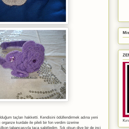
Mis
ZE
lduğum taçları hakketti. Kendisini ödüllendirmek adına yeni
Kır
organze kurdale ile pileli bir fon verdim üzerine
lkon tabancasıyla taça sabitledim. Şık olsun diye bir de inci