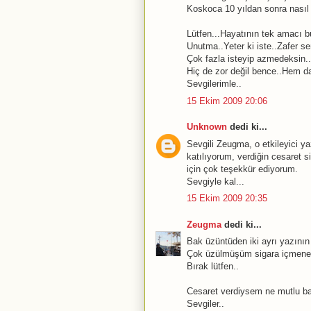
Koskoca 10 yıldan sonra nasıl
Lütfen...Hayatının tek amacı bu
Unutma..Yeter ki iste..Zafer se
Çok fazla isteyip azmedeksin.
Hiç de zor değil bence..Hem d
Sevgilerimle..
15 Ekim 2009 20:06
Unknown
dedi ki...
Sevgili Zeugma, o etkileyici y
katılıyorum, verdiğin cesaret 
için çok teşekkür ediyorum.
Sevgiyle kal...
15 Ekim 2009 20:35
Zeugma
dedi ki...
Bak üzüntüden iki ayrı yazının
Çok üzülmüşüm sigara içmene
Bırak lütfen..
Cesaret verdiysem ne mutlu ba
Sevgiler..