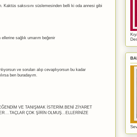
n. Kaktüs saksısını süslemesinden belli ki oda annesi gibi
Kıy
 ellerine sağlık umarım beğenir
De
BA
ıyorsun ve soruları alıp cevaplıyorsun bu kadar
ılırsa ben buradayım.
ĞENDİM VE TANIŞMAK İSTERİM.BENİ ZİYARET
ER....TAÇLAR ÇOK ŞİRİN OLMUŞ...ELLERİNİZE
Sev