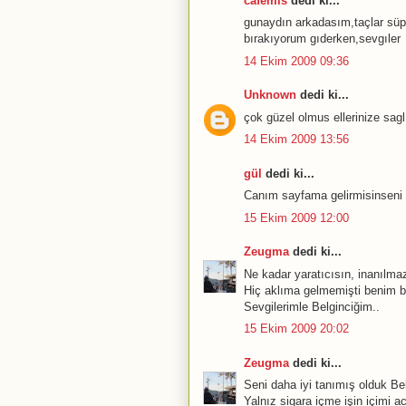
cafemis
dedi ki...
gunaydın arkadasım,taçlar süpe
bırakıyorum gıderken,sevgıler
14 Ekim 2009 09:36
Unknown
dedi ki...
çok güzel olmus ellerinize sagl
14 Ekim 2009 13:56
gül
dedi ki...
Canım sayfama gelirmisinseni 
15 Ekim 2009 12:00
Zeugma
dedi ki...
Ne kadar yaratıcısın, inanılmaz
Hiç aklıma gelmemişti benim bu
Sevgilerimle Belginciğim..
15 Ekim 2009 20:02
Zeugma
dedi ki...
Seni daha iyi tanımış olduk Be
Yalnız sigara içme işin içimi acı