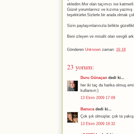
ekledim.Mor olan taçımızı ise katmerli
Güzel yorumlarınız ve kızıma yazmış ol
teşekkürler.Sizlerle bir arada olmak ço
Sizin paylaşımlarınızla birlikte güzel
Beni izleyen ve misafir olan sevgili ar
Gönderen
Unknown
zaman:
16:18
23 yorum:
Duru Günaçan
dedi ki...
her iki taç da harika olmuş.emi
kullansın:)
13 Ekim 2009 17:09
Banuca
dedi ki...
Çok şık olmuşlar, çok ta yakı
13 Ekim 2009 18:32