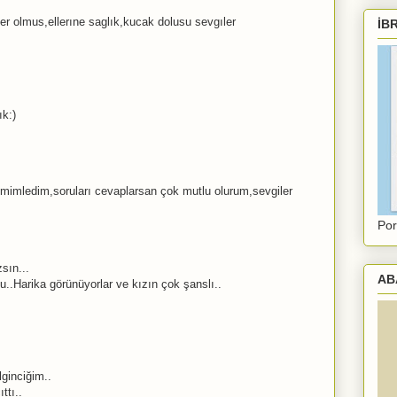
r olmus,ellerıne saglık,kucak dolusu sevgıler
İB
ık:)
mimledim,soruları cevaplarsan çok mutlu olurum,sevgiler
Por
sın...
AB
..Harika görünüyorlar ve kızın çok şanslı..
lginciğim..
ttı..