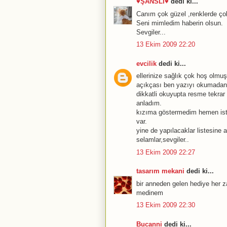
♥ŞANSLI♥
dedi ki...
Canım çok güzel ,renklerde çok 
Seni mimledim haberin olsun.
Sevgiler...
13 Ekim 2009 22:20
evcilik
dedi ki...
ellerinize sağlık çok hoş olmuş
açıkçası ben yazıyı okumadan 
dikkatli okuyupta resme tekrar
anladım.
kızıma göstermedim hemen ist
var.
yine de yapılacaklar listesine a
selamlar,sevgiler..
13 Ekim 2009 22:27
tasarım mekani
dedi ki...
bir anneden gelen hediye her zam
medinem
13 Ekim 2009 22:30
Bucanni
dedi ki...