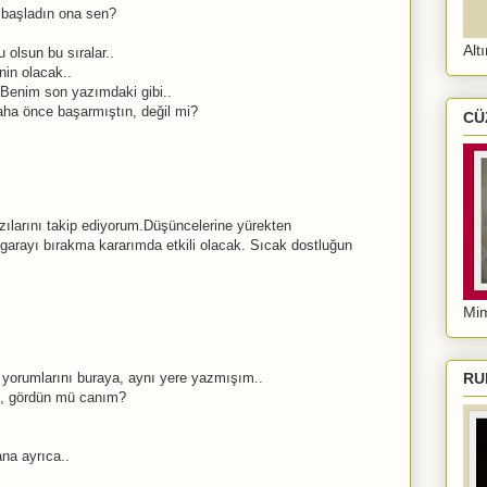
 başladın ona sen?
Alt
 olsun bu sıralar..
nin olacak..
.Benim son yazımdaki gibi..
aha önce başarmıştın, değil mi?
CÜ
azılarını takip ediyorum.Düşüncelerine yürekten
sigarayı bırakma kararımda etkili olacak. Sıcak dostluğun
Mim
 yorumlarını buraya, aynı yere yazmışım..
RU
, gördün mü canım?
na ayrıca..