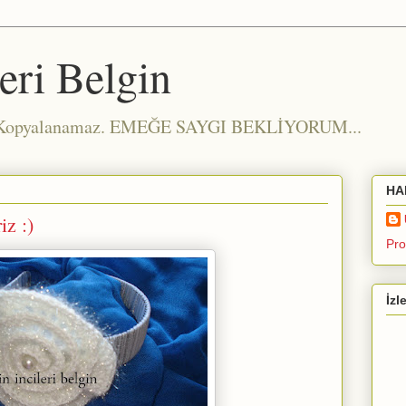
eri Belgin
m Kopyalanamaz. EMEĞE SAYGI BEKLİYORUM...
HA
iz :)
Pro
İzl