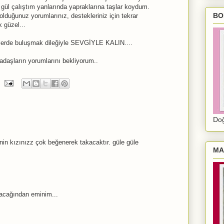
 gül çalıştım yanlarında yapraklarına taşlar koydum.
BO
duğunuz yorumlarınız, destekleriniz için tekrar
k güzel...
liklerde buluşmak dileğiyle SEVGİYLE KALIN....
kadaşların yorumlarını bekliyorum..
Doğ
nin kızınızz çok beğenerek takacaktır. güle güle
MA
şacağından eminim...