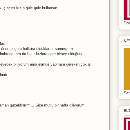
iç açıcı kızın güle güle kullansın.
Doğ
NE
lar.
önce peçete halkası olduklarını sanmıştım.
 bakınca tam da bıcır kızlara göre birşey olduğunu
eyecek biliyorum ama elimde yapmam gereken çok iş
lındı..
Şan
an guzeldirrrrrrr.... Size mutlu bir hafta diliyorum..
EL