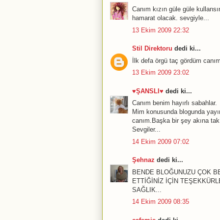
Canım kızın güle güle kullansı
hamarat olacak. sevgiyle...
13 Ekim 2009 22:32
Stil Direktoru
dedi ki...
İlk defa örgü taç gördüm canım
13 Ekim 2009 23:02
♥ŞANSLI♥
dedi ki...
Canım benim hayırlı sabahlar.
Mim konusunda blogunda yayınl
canım.Başka bir şey akına tak
Sevgiler...
14 Ekim 2009 07:02
Şehnaz
dedi ki...
BENDE BLOĞUNUZU ÇOK BE
ETTİĞİNİZ İÇİN TEŞEKKÜRL
SAĞLIK...
14 Ekim 2009 08:35