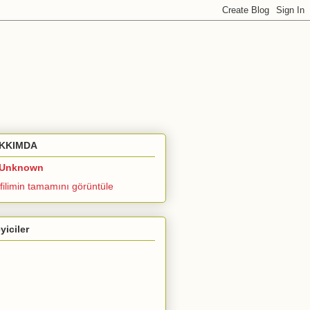
KKIMDA
Unknown
filimin tamamını görüntüle
eyiciler