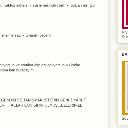
n. Kaktüs saksısını süslemesinden belli ki oda annesi gibi
Kıy
 ellerine sağlık umarım beğenir
De
BA
ıyorsun ve soruları alıp cevaplıyorsun bu kadar
ılırsa ben buradayım.
ĞENDİM VE TANIŞMAK İSTERİM.BENİ ZİYARET
ER....TAÇLAR ÇOK ŞİRİN OLMUŞ...ELLERİNİZE
Sev