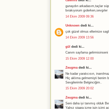
cafemis
dedi ki...
gunaydın arkadasım,taçlar süpe
bırakıyorum gıderken,sevgıler
14 Ekim 2009 09:36
Unknown
dedi ki...
çok güzel olmus ellerinize sagl
14 Ekim 2009 13:56
gül
dedi ki...
Canım sayfama gelirmisinseni 
15 Ekim 2009 12:00
Zeugma
dedi ki...
Ne kadar yaratıcısın, inanılmaz
Hiç aklıma gelmemişti benim bu
Sevgilerimle Belginciğim..
15 Ekim 2009 20:02
Zeugma
dedi ki...
Seni daha iyi tanımış olduk Be
Yalnız sigara içme işin içimi acı