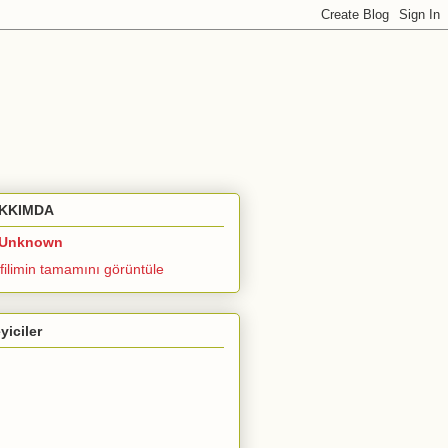
KKIMDA
Unknown
filimin tamamını görüntüle
eyiciler