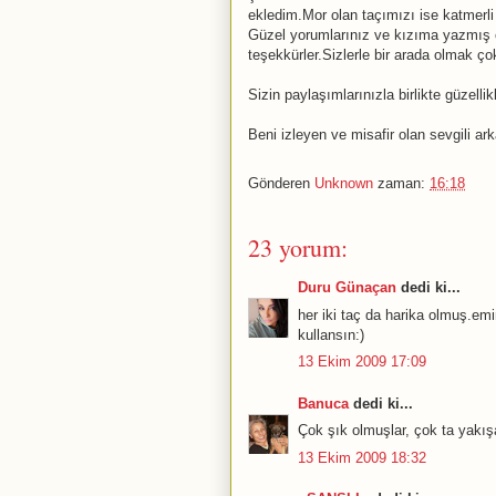
ekledim.Mor olan taçımızı ise katmerli
Güzel yorumlarınız ve kızıma yazmış ol
teşekkürler.Sizlerle bir arada olmak ço
Sizin paylaşımlarınızla birlikte güzel
Beni izleyen ve misafir olan sevgili ar
Gönderen
Unknown
zaman:
16:18
23 yorum:
Duru Günaçan
dedi ki...
her iki taç da harika olmuş.emi
kullansın:)
13 Ekim 2009 17:09
Banuca
dedi ki...
Çok şık olmuşlar, çok ta yakı
13 Ekim 2009 18:32