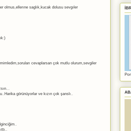
r olmus,ellerıne saglık,kucak dolusu sevgıler
İB
ık:)
mimledim,soruları cevaplarsan çok mutlu olurum,sevgiler
Por
sın...
AB
..Harika görünüyorlar ve kızın çok şanslı..
lginciğim..
ttı..