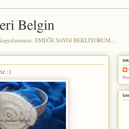
eri Belgin
m Kopyalanamaz. EMEĞE SAYGI BEKLİYORUM...
HA
iz :)
Pro
İzl