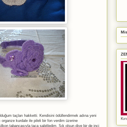
Mis
ZE
lduğum taçları hakketti. Kendisini ödüllendirmek adına yeni
Kır
organze kurdale ile pileli bir fon verdim üzerine
lkon tabancasıyla taça sabitledim. Şık olsun diye bir de inci