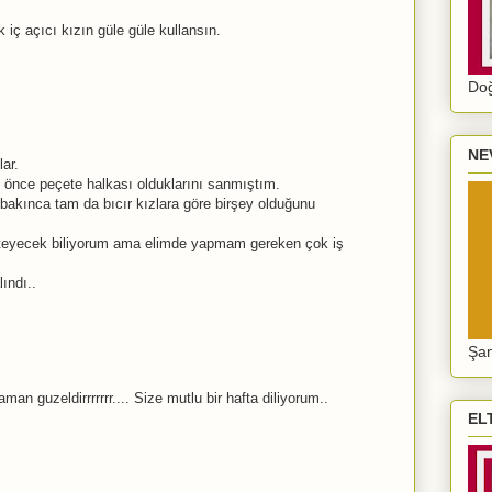
iç açıcı kızın güle güle kullansın.
Doğ
NE
lar.
önce peçete halkası olduklarını sanmıştım.
 bakınca tam da bıcır kızlara göre birşey olduğunu
eyecek biliyorum ama elimde yapmam gereken çok iş
lındı..
Şan
an guzeldirrrrrrr.... Size mutlu bir hafta diliyorum..
EL