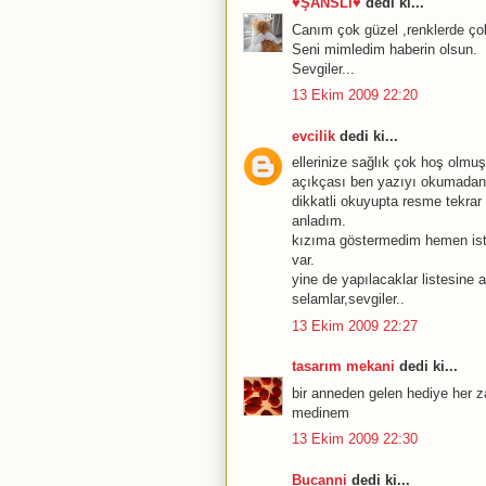
♥ŞANSLI♥
dedi ki...
Canım çok güzel ,renklerde çok 
Seni mimledim haberin olsun.
Sevgiler...
13 Ekim 2009 22:20
evcilik
dedi ki...
ellerinize sağlık çok hoş olmuş
açıkçası ben yazıyı okumadan 
dikkatli okuyupta resme tekrar
anladım.
kızıma göstermedim hemen ist
var.
yine de yapılacaklar listesine a
selamlar,sevgiler..
13 Ekim 2009 22:27
tasarım mekani
dedi ki...
bir anneden gelen hediye her zam
medinem
13 Ekim 2009 22:30
Bucanni
dedi ki...