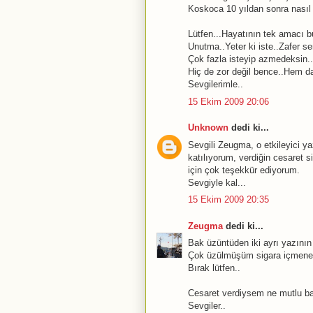
Koskoca 10 yıldan sonra nasıl
Lütfen...Hayatının tek amacı bu
Unutma..Yeter ki iste..Zafer se
Çok fazla isteyip azmedeksin.
Hiç de zor değil bence..Hem d
Sevgilerimle..
15 Ekim 2009 20:06
Unknown
dedi ki...
Sevgili Zeugma, o etkileyici y
katılıyorum, verdiğin cesaret 
için çok teşekkür ediyorum.
Sevgiyle kal...
15 Ekim 2009 20:35
Zeugma
dedi ki...
Bak üzüntüden iki ayrı yazının
Çok üzülmüşüm sigara içmene
Bırak lütfen..
Cesaret verdiysem ne mutlu ba
Sevgiler..