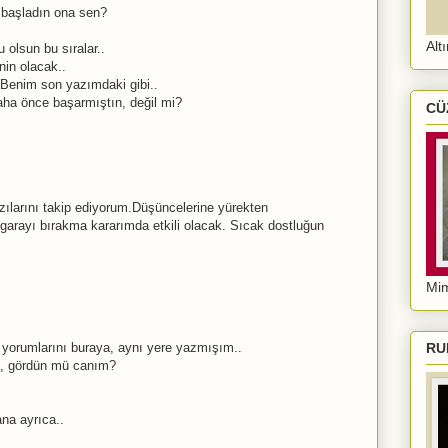
 başladın ona sen?
Alt
 olsun bu sıralar..
nin olacak..
.Benim son yazımdaki gibi..
aha önce başarmıştın, değil mi?
CÜ
azılarını takip ediyorum.Düşüncelerine yürekten
sigarayı bırakma kararımda etkili olacak. Sıcak dostluğun
Mim
 yorumlarını buraya, aynı yere yazmışım..
RU
, gördün mü canım?
na ayrıca..