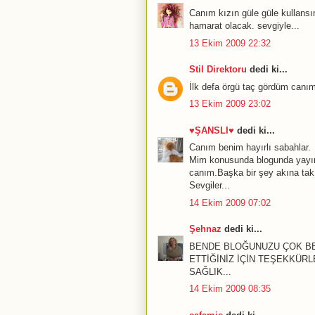
Canım kızın güle güle kullansı
hamarat olacak. sevgiyle...
13 Ekim 2009 22:32
Stil Direktoru
dedi ki...
İlk defa örgü taç gördüm canım
13 Ekim 2009 23:02
♥ŞANSLI♥
dedi ki...
Canım benim hayırlı sabahlar.
Mim konusunda blogunda yayınl
canım.Başka bir şey akına tak
Sevgiler...
14 Ekim 2009 07:02
Şehnaz
dedi ki...
BENDE BLOĞUNUZU ÇOK BE
ETTİĞİNİZ İÇİN TEŞEKKÜRL
SAĞLIK...
14 Ekim 2009 08:35