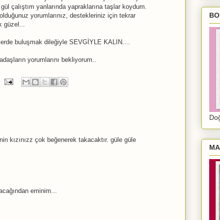
 gül çalıştım yanlarında yapraklarına taşlar koydum.
BO
duğunuz yorumlarınız, destekleriniz için tekrar
k güzel...
liklerde buluşmak dileğiyle SEVGİYLE KALIN....
kadaşların yorumlarını bekliyorum..
Doğ
nin kızınızz çok beğenerek takacaktır. güle güle
MA
şacağından eminim...